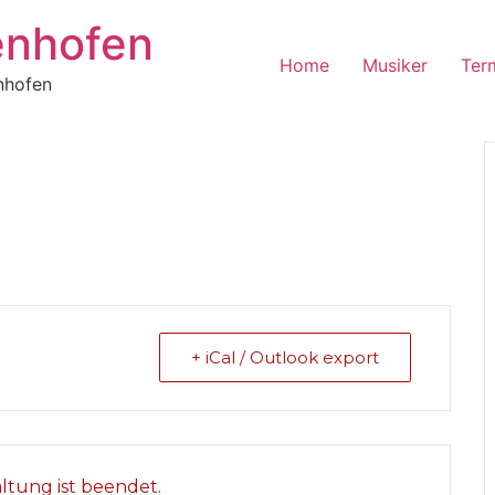
enhofen
Home
Musiker
Ter
nhofen
+ iCal / Outlook export
altung ist beendet.