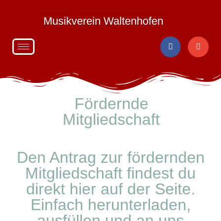
Musikverein Waltenhofen
Fördernde
Mitgliedschaft
Den Antrag zur fördernden
Mitgliedschaft findest du
direkt hier auf der Seite.
Einfach herunterladen,
ausfüllen und an uns